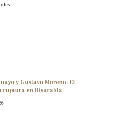
entes
mayo y Gustavo Moreno: El
u ruptura en Risaralda
26